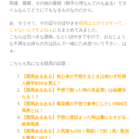
馬場、展開、その他の要因（騎手心理なんてのもある）でタ
イムなんてどうにでもなるものなのだから。
あ、そうそう。その辺りのぼやきを
競馬は上がりがすべて…
じゃないんですよねぇ
にもまとめてみました。
こちらは完ぺきな愚痴…もといぼやきですので、おなじよう
な不満をお持ちの方は読んで一緒にため息ついて下さい、は
ぁ。
こちらも気になる競馬の話題：:
【競馬あるある】初心者が予想するときは迷わず外国
人騎手BOXを買え！
【競馬あるある】予想で困った時の良血買いは結構当
たる！？
【競馬あるある】菊花賞の予想で参考にしたい1000万
馬券とは！
【競馬あるある】予想に煮詰まった時は藁にもすがる…
映画馬券
【競馬あるある】人気落ちのGⅠ馬狙いで好（高）配当
を簡単にGET！