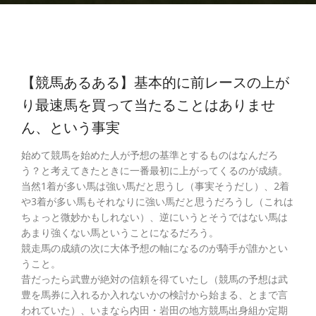
【競馬あるある】基本的に前レースの上が
り最速馬を買って当たることはありませ
ん、という事実
始めて競馬を始めた人が予想の基準とするものはなんだろ
う？と考えてきたときに一番最初に上がってくるのが成績。
当然1着が多い馬は強い馬だと思うし（事実そうだし）、2着
や3着が多い馬もそれなりに強い馬だと思うだろうし（これは
ちょっと微妙かもしれない）、逆にいうとそうではない馬は
あまり強くない馬ということになるだろう。
競走馬の成績の次に大体予想の軸になるのが騎手が誰かとい
うこと。
昔だったら武豊が絶対の信頼を得ていたし（競馬の予想は武
豊を馬券に入れるか入れないかの検討から始まる、とまで言
われていた）、いまなら内田・岩田の地方競馬出身組か定期