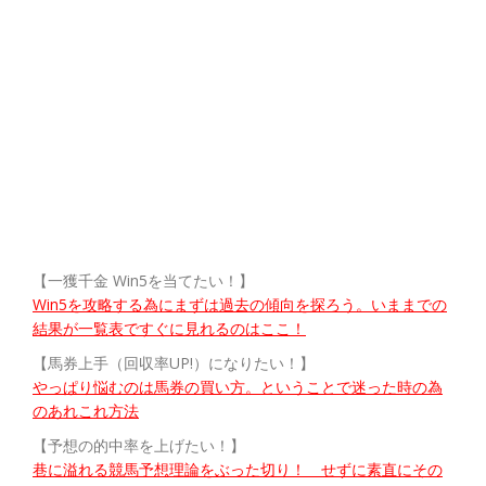
【一獲千金 Win5を当てたい！】
Win5を攻略する為にまずは過去の傾向を探ろう。いままでの
結果が一覧表ですぐに見れるのはここ！
【馬券上手（回収率UP!）になりたい！】
やっぱり悩むのは馬券の買い方。ということで迷った時の為
のあれこれ方法
【予想の的中率を上げたい！】
巷に溢れる競馬予想理論をぶった切り！ せずに素直にその