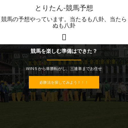
コ
とりたん-競馬予想
ン
テ
競馬の予想やっています。当たるも八卦、当たら
ン
ぬも八卦
ツ
へ
ス
キ
競馬を楽しむ準備はできた？
ッ
プ
WIN５から単勝転がし、三連単までお任せ
必勝法を探してみよう！！！