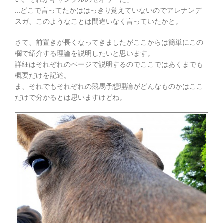
…どこで言ってたかははっきり覚えていないのでアレナンデ
スガ、このようなことは間違いなく言っていたかと。
さて、前置きが長くなってきましたがここからは簡単にこの
欄で紹介する理論を説明したいと思います。
詳細はそれぞれのページで説明するのでここではあくまでも
概要だけを記述。
ま、それでもそれぞれの競馬予想理論がどんなものかはここ
だけで分かるとは思いますけどね。