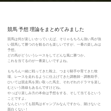
競馬 予想 理論をまとめてみました
競馬は何が楽しいかっていえば、そりゃもちろん強い馬が強
い競馬して勝つのを観るのも楽しいですが、一番の楽しみは
予想。
どの馬がどういうレースをしてどんな風に勝つか。
これを当てるのが一番楽しいですよね。
もちろん一緒に戦ってきた鞍上、つまり騎手や育てきた牧
場、レースを走れるように仕上げてきた調教師・調教助手、
ひいては競走馬を買い取った馬主、それぞれのドラマを楽し
むという路線もあるんですけどね。
やっぱり楽しみ方の本命は予想をする、そして当てるという
ことですよ。
なんといっても競馬はギャンブルなんですから、賭けないと
面白くない！