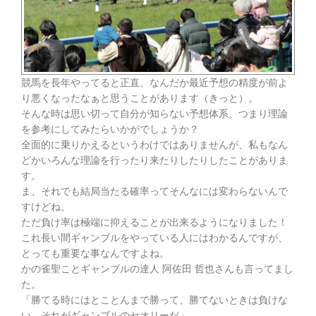
競馬を長年やってると正直、なんだか最近予想の精度が前よ
り悪くなったなぁと思うことがあります（きっと）。
そんな時は思い切って自分が知らない予想体系、つまり理論
を参考にしてみたらいかがでしょうか？
全面的に乗りかえるというわけではありませんが、私もなん
どかいろんな理論を行ったり来たりしたりしたことがありま
す。
ま、それでも結局当たる確率ってそんなには変わらないんで
すけどね。
ただ負け率は極端に抑えることが出来るようになりました！
これ長い間ギャンブルをやっている人にはわかるんですが、
とっても重要な事なんですよね。
かの雀聖ことギャンブルの達人 阿佐田 哲也さんも言ってまし
た。
「勝てる時にはとことんまで勝って、勝てないときは負けな
い。それがギャンブルのセオリーだ」