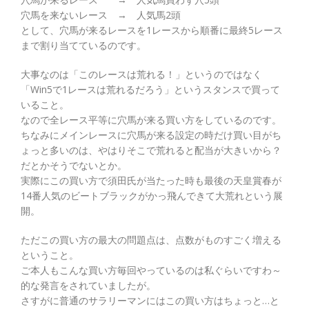
穴馬を来ないレース → 人気馬2頭
として、穴馬が来るレースを1レースから順番に最終5レース
まで割り当てているのです。
大事なのは「このレースは荒れる！」というのではなく
「Win5で1レースは荒れるだろう」というスタンスで買って
いること。
なので全レース平等に穴馬が来る買い方をしているのです。
ちなみにメインレースに穴馬が来る設定の時だけ買い目がち
ょっと多いのは、やはりそこで荒れると配当が大きいから？
だとかそうでないとか。
実際にこの買い方で須田氏が当たった時も最後の天皇賞春が
14番人気のビートブラックがかっ飛んできて大荒れという展
開。
ただこの買い方の最大の問題点は、点数がものすごく増える
ということ。
ご本人もこんな買い方毎回やっているのは私ぐらいですわ～
的な発言をされていましたが。
さすがに普通のサラリーマンにはこの買い方はちょっと…と