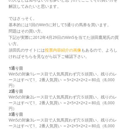
解説してみたいと思います。
ではさっそく。
基本的には1回のWin5に対して5通りの馬券を買います。
問題はその買い方。
下記が実際に2012年4月29日のWin5を当てた須田鷹尾氏の買
い方。
須田氏のサイトには
投票内容紹介の画像
もあるので、よろし
ければそちらを見ながら以下ご確認下さい。
1通り目
Win5の対象1レース目で人気馬買わず穴５頭買い、残りのレ
ースはすべて1、2番人気買い ＝5×2×2×2×2＝80点（8,000
円）
2通り目
Win5の対象2レース目で人気馬買わず穴５頭買い、残りのレ
ースはすべて1、2番人気買い ＝2×5×2×2×2＝80点（8,000
円）
3通り目
Win5の対象3レース目で人気馬買わず穴５頭買い、残りのレ
ースはすべて1、2番人気買い ＝2×2×5×2×2＝80点（8,000