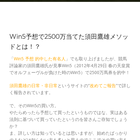
Win5予想で2500万当てた須田鷹雄メソッ
ドとは！？
「
Win5 予想 的中した有名人
」でも取り上げましたが、競馬
評論家の須田鷹雄氏が見事Win5（2012年4月29日 春の天皇賞
でオルフェーヴルが負けた時のWin5）で2500万馬券を的中！
須田鷹雄の日常・非日常
というサイトの“
改めてご報告
”で詳し
く報告されています。
で、そのWin5の買い方。
やたらめったら予想して買ったというものではな、実はある
法則に基づいて買っていたというのを皆さんご存知でしょう
か？
ま、詳しい方は知っているとは思いますが、始めたばっかり
の人などは知らない方も多いと思うのでここでその買い方を