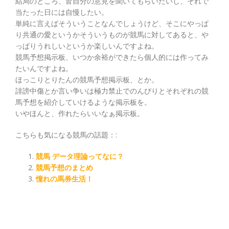
結局のところ、皆自分の意見を聞いてもらいたいし、それで
当たった日には自慢したい。
単純に言えばそういうことなんでしょうけど、そこにやっぱ
り共通の愛というかそういうものが競馬に対してあると、や
っぱりうれしいというか楽しいんですよね。
競馬予想掲示板、いつか余裕ができたら個人的には作ってみ
たいんですよね。
ほっこりとりたんの競馬予想掲示板、とか。
誹謗中傷とか言い争いは極力禁止でのんびりとそれぞれの競
馬予想を紹介していけるような掲示板を。
いやほんと、作れたらいいなぁ掲示板。
こちらも気になる競馬の話題：:
競馬 データ理論ってなに？
競馬予想のまとめ
憧れの馬券生活！