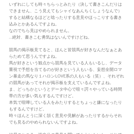
いずれにしても時々ちらっとみたり（決して書きこんだりは
できません、こう見えてもシャイなあんちくしょうなんで）
すると結構なるほどと唸ったりする意見やほっこりする書き
込みとかあるんですよね。
なのでちら見はやめられません。
…絶対、書きこむ勇気はないんですけどね。
競馬の掲示板見てると、ほんと皆競馬が好きなんだなぁとあ
らためて思うんですよね。
馬が好きという観点から競馬を見ている人もいるし、データ
重視で予想を当てるのが好きという人もいる、妄想全開ロマ
ン暴走の馬なり１ハロンLOVE系の人もいる（笑）、それぞれ
の競馬があってそれが掲示板を支えているんですよね。
ま、どっちかというとデータ中心で喧々諤々やっている時間
帯の方が多い気もするんですけど。
本気で喧嘩している人をみたりするとちょっと嫌になったり
もするんですけど。
時々ほんとうに深く頷く意見や見解があったりするからそれ
でも見るのやめられないんですよね。